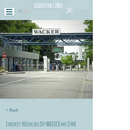
SEBASTIAN LODER
< Back
Einsatz-Küche bei SV-WACKER mit 2 MA