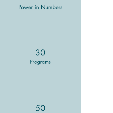
Power in Numbers
30
Programs
50